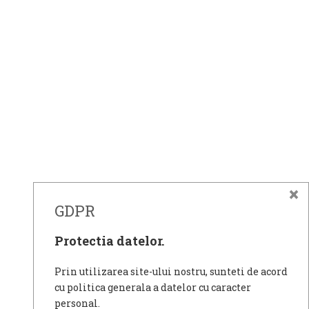
Gimnaziu Program...
Mai mult...
Vezi mai multe...
© Scoala Gimnaziala Grigore Moisil Ulmeni Calarasi - site
oficial 2026. Design by
Mircea
×
GDPR
Protectia datelor.
Prin utilizarea site-ului nostru, sunteti de acord
cu politica generala a datelor cu caracter
personal.